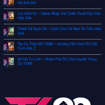
Hội Đổi Đời
Lộc Đỉnh Ký – Game Nhập Vai Chiến Thuật Đặc Sắc
Hấp Dẫn
Thanh Xà Bạch Xà – Cách Chơi Và Mẹo Ăn Tiền Hiệu
Quả
Tây Du Thần Khí TX88 – Hướng Dẫn Chơi Chi Tiết
Từ A đến Z
Nổ Hũ Tứ Linh – Khám Phá Trò Chơi Huyền Thoại
Tại TX88