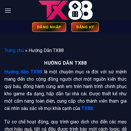
Skip
to
content
ĐĂNG NHẬP
ĐĂNG KÝ
Trang chủ
»
Hướng Dẫn TX88
HƯỚNG DẪN TX88
Hướng dẫn TX88
là một chuyên mục ra đời với sứ mệnh
mang đến cho cộng đồng người chơi một nguồn kiến thức
quý báu, đồng hành cùng anh em trên hành trình chinh phục
kho game đa dạng, hấp dẫn tại nhà cái. Được thiết kế như
một cẩm nang toàn diện, cung cấp cho thành viên tham gia
cái nhìn sâu sắc về mọi khía cạnh của
TX88
.
Từ cơ chế hoạt động, quy trình giao dịch cho đến các mẹo
chơi hiệu quả, tất cả đều được trình bày một cách logic, dễ