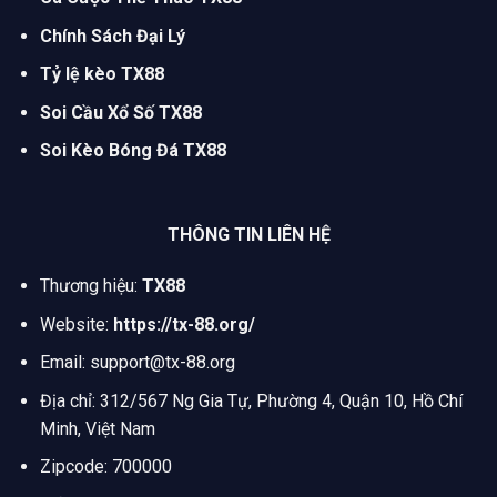
Chính Sách Đại Lý
Tỷ lệ kèo TX88
Soi Cầu Xổ Số TX88
Soi Kèo Bóng Đá TX88
THÔNG TIN LIÊN HỆ
Thương hiệu:
TX88
Website:
https://tx-88.org/
Email:
support@tx-88.org
Địa chỉ: 312/567 Ng Gia Tự, Phường 4, Quận 10, Hồ Chí
Minh, Việt Nam
Zipcode: 700000